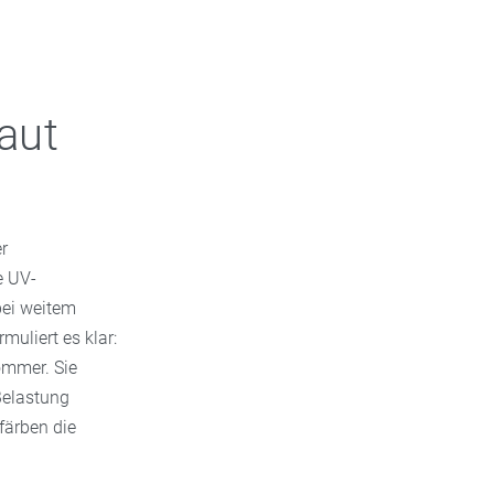
aut
er
e UV-
bei weitem
muliert es klar:
ommer. Sie
Belastung
färben die