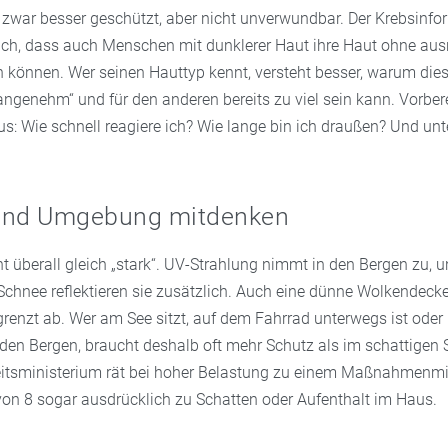
t zwar besser geschützt, aber nicht unverwundbar. Der Krebsinfo
ich, dass auch Menschen mit dunklerer Haut ihre Haut ohne au
 können. Wer seinen Hauttyp kennt, versteht besser, warum dies
angenehm“ und für den anderen bereits zu viel sein kann. Vorber
us: Wie schnell reagiere ich? Wie lange bin ich draußen? Und un
und Umgebung mitdenken
ht überall gleich „stark“. UV-Strahlung nimmt in den Bergen zu, 
Schnee reflektieren sie zusätzlich. Auch eine dünne Wolkendecke
grenzt ab. Wer am See sitzt, auf dem Fahrrad unterwegs ist oder
den Bergen, braucht deshalb oft mehr Schutz als im schattigen 
tsministerium rät bei hoher Belastung zu einem Maßnahmenmi
on 8 sogar ausdrücklich zu Schatten oder Aufenthalt im Haus.