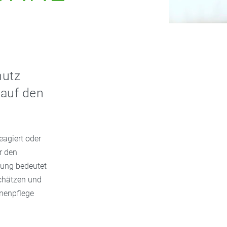
hutz
 auf den
eagiert oder
r den
itung bedeutet
schätzen und
nnenpflege