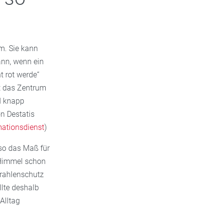
m. Sie kann
ann, wenn ein
t rot werde“
zt das Zentrum
d knapp
n Destatis
mationsdienst
)
so das Maß für
 Himmel schon
trahlenschutz
llte deshalb
Alltag