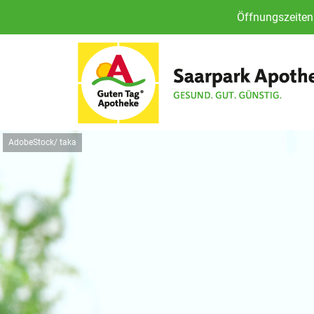
Öffnungszeiten 
AdobeStock/ taka