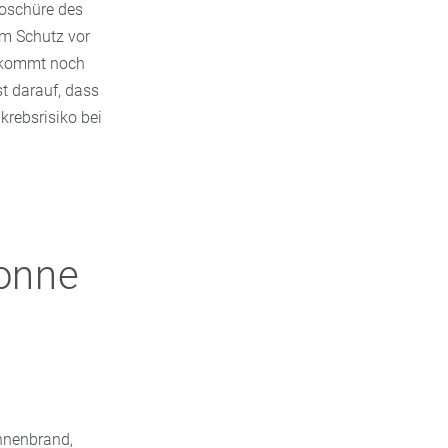
roschüre des
um Schutz vor
 kommt noch
st darauf, dass
rebsrisiko bei
Sonne
onnenbrand,