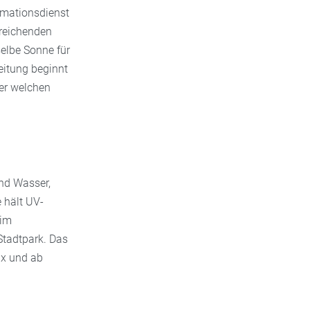
rmationsdienst
sreichenden
elbe Sonne für
eitung beginnt
ter welchen
und Wasser,
 hält UV-
 im
Stadtpark. Das
x und ab