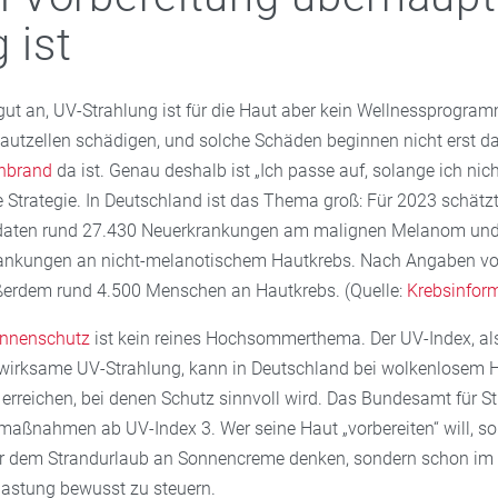
 ist
gut an, UV-Strahlung ist für die Haut aber kein Wellnessprogram
autzellen schädigen, und solche Schäden beginnen nicht erst d
nbrand
da ist. Genau deshalb ist „Ich passe auf, solange ich nich
he Strategie. In Deutschland ist das Thema groß: Für 2023 schät
erdaten rund 27.430 Neuerkrankungen am malignen Melanom un
ankungen an nicht-melanotischem Hautkrebs. Nach Angaben vo
ßerdem rund 4.500 Menschen an Hautkrebs. (Quelle:
Krebsinfor
nnenschutz
ist kein reines Hochsommerthema. Der UV-Index, al
wirksame UV-Strahlung, kann in Deutschland bei wolkenlosem
erreichen, bei denen Schutz sinnvoll wird. Das Bundesamt für S
maßnahmen ab UV-Index 3. Wer seine Haut „vorbereiten“ will, so
vor dem Strandurlaub an Sonnencreme denken, sondern schon im 
astung bewusst zu steuern.