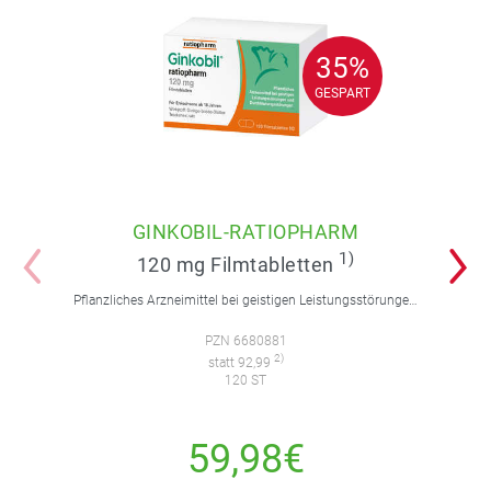
35%
35%
GESPART
GESPART
GINKOBIL-RATIOPHARM
1)
120 mg Filmtabletten
Pflanzliches Arzneimittel bei geistigen Leistungsstörungen und Durchblutungsstörungen.
PZN 6680881
2)
statt 92,99
120 ST
59,98€