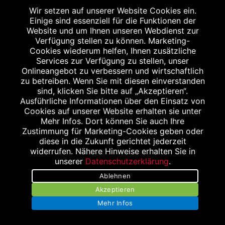
09:00 bis 19:30 Uhr
Wir setzen auf unserer Website Cookies ein.
Einige sind essenziell für die Funktionen der
Website und um Ihnen unseren Webdienst zur
Verfügung stellen zu können. Marketing-
15 %
Cookies wiederum helfen, Ihnen zusätzliche
Services zur Verfügung zu stellen, unser
Onlineangebot zu verbessern und wirtschaftlich
zu betreiben. Wenn Sie mit diesen einverstanden
IHR EXKLUSIVER RABATT
sind, klicken Sie bitte auf „Akzeptieren“.
Ausführliche Informationen über den Einsatz von
Cookies auf unserer Website erhalten sie unter
Einfach diese Abbildung auf Ihrem
Mehr Infos. Dort können Sie auch Ihre
Smartphone vorzeigen und 15 % Rabatt auf
Zustimmung für Marketing-Cookies geben oder
einen Einkauf ab 10,- € bekommen. Gilt nicht
diese in die Zukunft gerichtet jederzeit
widerrufen. Nähere Hinweise erhalten Sie in
für das verschreibungspflichtige Sortiment.
unserer
Datenschutzerklärung
.
Aktionsartikel, Doppelrabattierungen und
Ablehnen
Rezeptzuzahlungen sind leider
Akzeptieren
ausgenommen.
Mehr Infos