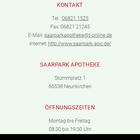
KONTAKT
Tel.:
06821 1525
Fax: 06821 21245
E-Mail:
saarparkapotheke@t-online.de
Internet:
http://www.saarpark-apo.de/
SAARPARK APOTHEKE
Stummplatz 1
66538 Neunkirchen
ÖFFNUNGSZEITEN
Montag bis Freitag
08:30 bis 19:30 Uhr
Samstag