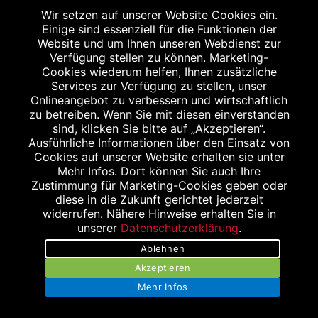
Wir setzen auf unserer Website Cookies ein.
Einfach diese Abbildung auf Ihrem
Einige sind essenziell für die Funktionen der
Smartphone vorzeigen und 15 % Rabatt auf
Website und um Ihnen unseren Webdienst zur
Verfügung stellen zu können. Marketing-
einen Einkauf ab 10,- € bekommen. Gilt nicht
Cookies wiederum helfen, Ihnen zusätzliche
für das verschreibungspflichtige Sortiment.
Services zur Verfügung zu stellen, unser
Onlineangebot zu verbessern und wirtschaftlich
Aktionsartikel, Doppelrabattierungen und
zu betreiben. Wenn Sie mit diesen einverstanden
Rezeptzuzahlungen sind leider
sind, klicken Sie bitte auf „Akzeptieren“.
ausgenommen.
Ausführliche Informationen über den Einsatz von
Cookies auf unserer Website erhalten sie unter
Mehr Infos. Dort können Sie auch Ihre
Zustimmung für Marketing-Cookies geben oder
diese in die Zukunft gerichtet jederzeit
widerrufen. Nähere Hinweise erhalten Sie in
unserer
Datenschutzerklärung
.
Ablehnen
Akzeptieren
Stellenangebote
Mehr Infos
Impressum