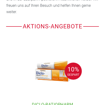
freuen uns auf Ihren Besuch und helfen Ihnen gerne
weiter.
AKTIONS-ANGEBOTE
10%
10%
GESPART
GESPART
DICLO-RATIOPHARM