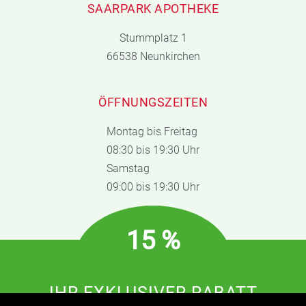
SAARPARK APOTHEKE
Stummplatz 1
66538 Neunkirchen
ÖFFNUNGSZEITEN
Montag bis Freitag
08:30 bis 19:30 Uhr
Samstag
09:00 bis 19:30 Uhr
15 %
IHR EXKLUSIVER RABATT