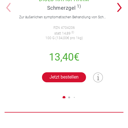
1)
Schmerzgel
Zur äußerlichen symptomatischen Behandlung von Schmerzen, Entzündungen und Schwellungen. Für Erwachsene und Jugendliche über 14 Jahre.
PZN 4704206
2)
statt 14,89
100 G (134,00€ pro 1kg)
13,40€
Jetzt bestellen