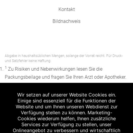
Kontakt
Bildnachweis
Abgabe in haushaltsüblichen Mengen, solange der Vorrat reicht. Für Druck-
und Satzfehler keine Haftung.
1
Zu Risiken und Nebenwirkungen lesen Sie die
Packungsbeilage und fragen Sie Ihren Arzt oder Apotheker.
2
Angabe nach der deutschen Arzneimitteltaxe
Wir setzen auf unserer Website Cookies ein.
Apothekenerstattungspreis (AEP). Der AEP ist keine
Einige sind essenziell für die Funktionen der
unverbindliche Preisempfehlung der Hersteller. Der AEP ist
Website und um Ihnen unseren Webdienst zur
ein von den Apotheken in Ansatz gebrachter Preis für
Verfügung stellen zu können. Marketing-
Cookies wiederum helfen, Ihnen zusätzliche
rezeptfreie Arzneimittel. Er entspricht in der Höhe dem für
Services zur Verfügung zu stellen, unser
Apotheken verbindlichen Abgabepreis, zu dem eine
Onlineangebot zu verbessern und wirtschaftlich