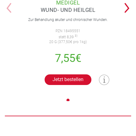
MEDIGEL
WUND- UND HEILGEL
Zur Behandlung akuter und chronischer Wunden.
PZN 18495551
3)
statt 8,39
20 G (377,50€ pro 1kg)
7,55€
Jetzt bestellen