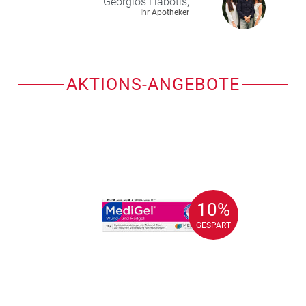
Georgios
Liabotis,
Ihr Apotheker
AKTIONS-ANGEBOTE
10%
10%
GESPART
GESPART