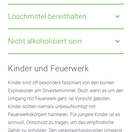
Nicht gestartete Raketen sollten Sie keinesfalls noch
einmal entzünden. Beobachten Sie diese im
Löschmittel bereithalten
Sicherheitsabstand mindestens 15 Minuten lang. Ist
dann immer noch keine Regung zu sehen, kippen Sie
Halten Sie stets ein geeignetes Löschmittel wie einen
mit etwas Abstand ausreichend Wasser darüber und
Eimer Wasser oder Sand oder einen Feuerlöscher in
Nicht alkoholisiert sein
entsorgen Sie sie sofort. Auf keinen Fall in die Hand
der Nähe bereit, um Brände schnell und effektiv
nehmen und nach dem Grund für die Fehlzündung
löschen zu können
Der Konsum von Alkohol und Feuerwerk verträgt sich
suchen.
nicht. Bleiben Sie nüchtern, um Unfälle zu vermeiden.
Kinder und Feuerwerk
Kinder sind oft besonders fasziniert von den bunten
Explosionen am Silvesterhimmel. Doch wenn es um den
Umgang mit Feuerwerk geht, ist Vorsicht geboten.
Kinder sollten niemals unbeaufsichtigt mit
Feuerwerkskörpern hantieren. Für jüngere Kinder ist es
sinnvoll, Ohrschutz zu tragen, um das empfindliche
Gehör zu schützen. Den verantwortungsvollen Umgang