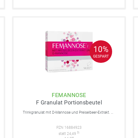
10%
10%
GESPART
GESPART
FEMANNOSE
F Granulat Portionsbeutel
Trinkgranulat mit D-Mannose und Preiselbeer-Extrakt. Unterstützt die natürliche Blasen- und Harnwegsgesundhei
PZN 16884923
3)
statt 24,49