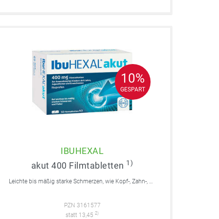
10%
10%
GESPART
GESPART
IBUHEXAL
1)
akut 400 Filmtabletten
Leichte bis mäßig starke Schmerzen, wie Kopf-, Zahn-, Regelschmerzen, Fieber.
PZN 3161577
2)
statt 13,45