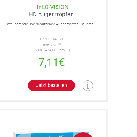
HYLO-VISION
HD Augentropfen
Befeuchtende und schützende Augentropfen. Bei brennenden und tränenden Augen und Sandkorngefühl.
PZN 3114069
3)
statt 7,90
15 ML (474,00€ pro 1l)
7,11€
Jetzt bestellen