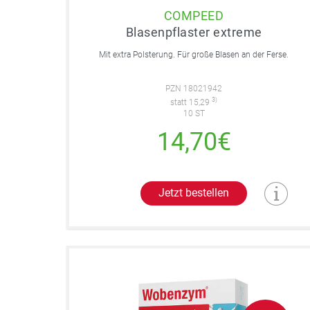
COMPEED
Blasenpflaster extreme
Mit extra Polsterung. Für große Blasen an der Ferse.
PZN 18021942
3)
statt 15,29
10 ST
14,70€
Jetzt bestellen