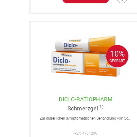
10%
10%
GESPART
GESPART
DICLO-RATIOPHARM
1)
Schmerzgel
Zur äußerlichen symptomatischen Behandlung von Schmerzen, Entzündungen und Schwellungen. Für Erwachsene und Jugendliche über 14 Jahre.
PZN 4704206