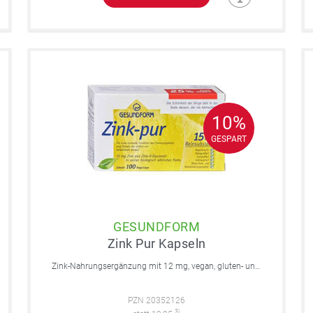
10%
10%
GESPART
GESPART
GESUNDFORM
Zink Pur Kapseln
Zink-Nahrungsergänzung mit 12 mg, vegan, gluten- und laktosefrei.
PZN 20352126
3)