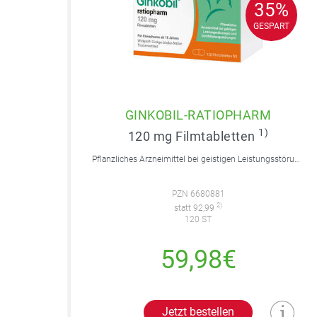
35%
35%
GESPART
GESPART
GINKOBIL-RATIOPHARM
1)
120 mg Filmtabletten
Pflanzliches Arzneimittel bei geistigen Leistungsstörungen und Durchblutungsstörungen.
PZN 6680881
2)
statt 92,99
120 ST
59,98€
Jetzt bestellen