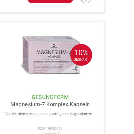
10%
10%
GESPART
GESPART
GESUNDFORM
Magnesium-7 Komplex Kapseln
Vereint sieben besonders bioverfügbare Magnesiumverbindungen in einer einzigen Kapsel und bietet damit eine umfassende Unterstützung für Körper und Geist.
PZN 19840599
3)