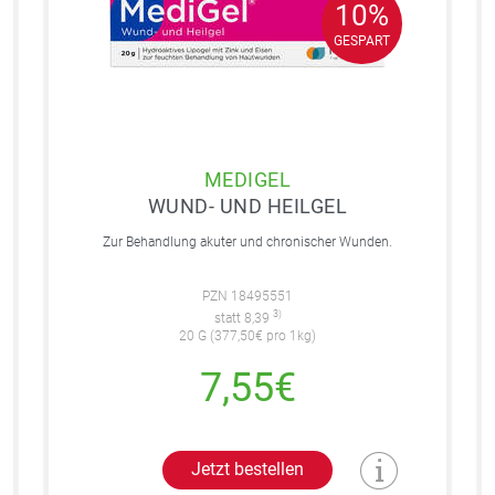
10%
10%
GESPART
GESPART
MEDIGEL
WUND- UND HEILGEL
Zur Behandlung akuter und chronischer Wunden.
PZN 18495551
3)
statt 8,39
20 G (377,50€ pro 1kg)
7,55€
Jetzt bestellen