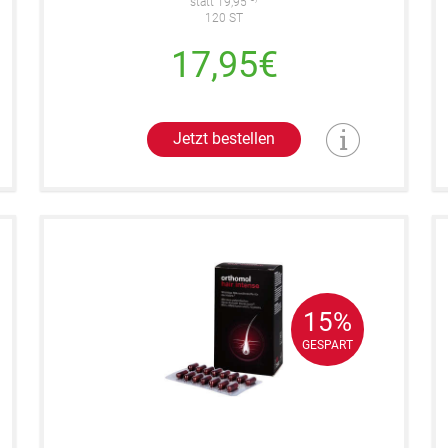
statt 19,95
120 ST
17,95€
Jetzt bestellen
15%
15%
GESPART
GESPART