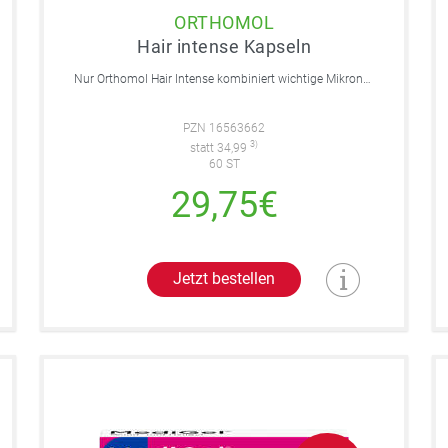
ORTHOMOL
Hair intense Kapseln
Nur Orthomol Hair Intense kombiniert wichtige Mikronährstoffe und B-Vitamine mit den Aminosäuren L-Cystein und L-Methionin sowie dem patentierten Hirse-Extrakt KeraLiacin®, der unter anderem Miliacin enthält.
PZN 16563662
3)
statt 34,99
60 ST
29,75€
Jetzt bestellen