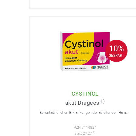
10%
10%
GESPART
GESPART
CYSTINOL
1)
akut Dragees
Bei entzündlichen Erkrankungen der ableitenden Harnwege.
PZN 7114824
2)
statt 27,27