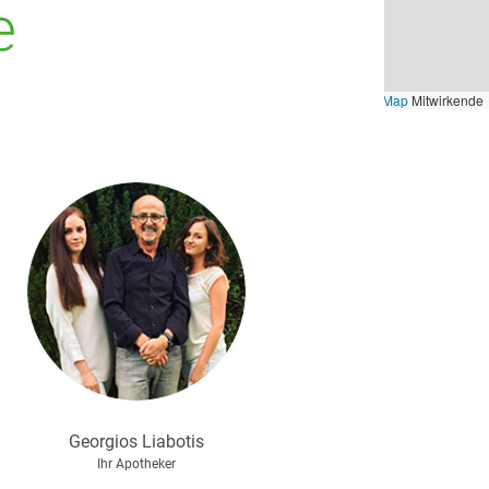
e
Leaflet
, ©
OpenStreetMap
Mitwirkende
Georgios
Liabotis
Ihr Apotheker