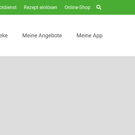
otdienst
Rezept einlösen
Online-Shop
eke
Meine Angebote
Meine App