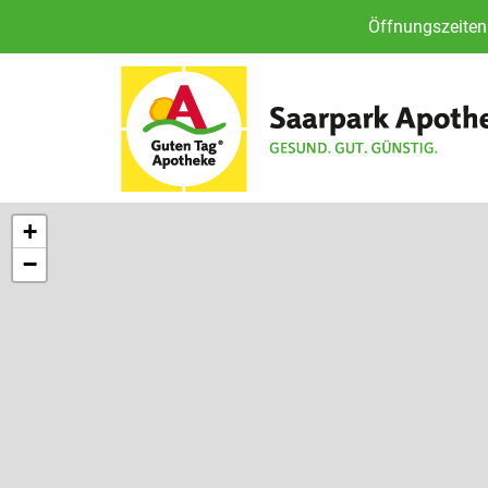
Öffnungszeiten 
+
−