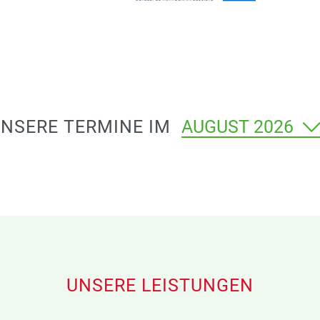
NSERE TERMINE IM
Monat
auswählen
Wählen
Sie
einen
Monat
aus,
um
die
UNSERE LEISTUNGEN
verfügbaren
Termine