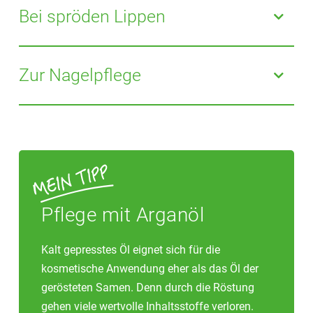
feuchtigkeitsspendenden Inhaltsstoffen im Arganöl
Bei spröden Lippen
schädlichen Umwelteinflüssen.
und seinen nicht komedogenen Eigenschaften. Die
Schuppenbildung nimmt ab und der Juckreiz lässt
Pflegendes Arganöl erhält die Lippen geschmeidig
nach.
und spendet rissigen, spröden Lippen nachhaltige
Zur Nagelpflege
Feuchtigkeit.
Arganöl schützt und nährt Nägel und Nagelhaut. Bei
regelmäßiger Anwendung lässt sich so brüchigen
Nägeln und rissiger Nagelhaut vorbeugen.
Pflege mit Arganöl
Kalt gepresstes Öl eignet sich für die
kosmetische Anwendung eher als das Öl der
gerösteten Samen. Denn durch die Röstung
gehen viele wertvolle Inhaltsstoffe verloren.