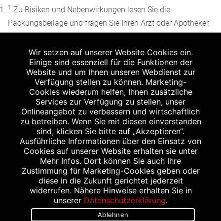
1
Zu Risiken und Nebenwirkungen lesen Sie die
Packungsbeilage und fragen Sie Ihren Arzt oder Apotheker.
2
Angabe nach der deutschen Arzneimitteltaxe
Wir setzen auf unserer Website Cookies ein.
Apothekenerstattungspreis (AEP). Der AEP ist keine
Einige sind essenziell für die Funktionen der
unverbindliche Preisempfehlung der Hersteller. Der AEP ist
Website und um Ihnen unseren Webdienst zur
ein von den Apotheken in Ansatz gebrachter Preis für
Verfügung stellen zu können. Marketing-
Cookies wiederum helfen, Ihnen zusätzliche
rezeptfreie Arzneimittel. Er entspricht in der Höhe dem für
Services zur Verfügung zu stellen, unser
Apotheken verbindlichen Abgabepreis, zu dem eine
Onlineangebot zu verbessern und wirtschaftlich
Apotheke in bestimmten Fällen (z.B. bei Kindern unter 12
zu betreiben. Wenn Sie mit diesen einverstanden
sind, klicken Sie bitte auf „Akzeptieren“.
Jahren) das Produkt mit der gesetzlichen
Ausführliche Informationen über den Einsatz von
Krankenversicherung abrechnet. Der AEP ist der allgemeine
Cookies auf unserer Website erhalten sie unter
Erstattungspreis im Falle einer Kostenübernahme durch die
Mehr Infos. Dort können Sie auch Ihre
Zustimmung für Marketing-Cookies geben oder
gesetzlichen Krankenkassen, vor Abzug eines
diese in die Zukunft gerichtet jederzeit
Zwangsrabattes (zur Zeit 5%) nach §130 Abs. 1 SGB V.
widerrufen. Nähere Hinweise erhalten Sie in
3
unserer
Datenschutzerklärung
.
Unverbindliche Preisempfehlung des Herstellers (UVP).
Ablehnen
powered by apovena.de