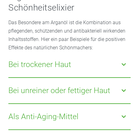
Schönheitselixier
Das Besondere am Arganöl ist die Kombination aus
pflegenden, schützenden und antibakteriell wirkenden
Inhaltsstoffen. Hier ein paar Beispiele für die positiven
Effekte des natürlichen Schönmachers:
Bei trockener Haut
Haut, die altersbedingt oder aufgrund äußerer
Einflüsse zu trocken ist, profitiert vor allem von den
Bei unreiner oder fettiger Haut
feuchtigkeitsspendenden und
feuchtigkeitserhaltenden Eigenschaften des Arganöls.
Bei Akne oder unreiner Haut kann das Öl dank seiner
Dabei zieht das Öl schnell ein und hinterlässt keinen
entzündungshemmenden und desinfizierenden
Als Anti-Aging-Mittel
Fettfilm auf der Haut.
Wirkstoffe ebenfalls helfen. Zudem ist Arganöl
nachweislich nicht komedogen. Das heißt: Es
Arganöl enthält neben Vitamin-E-Verbindungen und