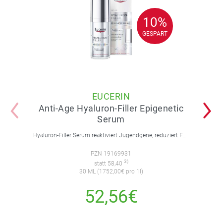
10%
10%
GESPART
GESPART
EUCERIN
Anti-Age Hyaluron-Filler Epigenetic
Serum
Hyaluron-Filler Serum reaktiviert Jugendgene, reduziert Falten und feine Linien, spendet intensive Feuchtigkeit und strafft die Gesichtskonturen.
PZN 19169931
3)
statt 58,40
30 ML (1752,00€ pro 1l)
52,56€