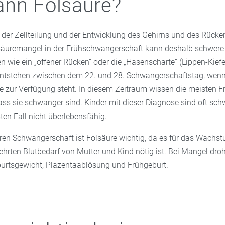
nn Folsäure?
i der Zellteilung und der Entwicklung des Gehirns und des Rück
lsäuremangel in der Frühschwangerschaft kann deshalb schwere
 wie ein „offener Rücken“ oder die „Hasenscharte“ (Lippen-Kiefe
ntstehen zwischen dem 22. und 28. Schwangerschaftstag, wen
e zur Verfügung steht. In diesem Zeitraum wissen die meisten F
ass sie schwanger sind. Kinder mit dieser Diagnose sind oft sch
en Fall nicht überlebensfähig.
eren Schwangerschaft ist Folsäure wichtig, da es für das Wachs
ehrten Blutbedarf von Mutter und Kind nötig ist. Bei Mangel dro
urtsgewicht, Plazentaablösung und Frühgeburt.