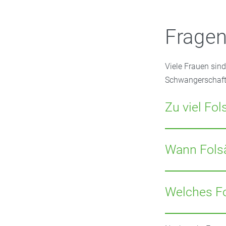
Fragen
Viele Frauen sin
Schwangerschaft 
Zu viel Fo
Bei einer einmal
wasserlöslich is
Wann Fols
bestimmten Fäll
Nehmen Sie die F
fast 100 Prozent 
Welches Fo
Manche Frauen le