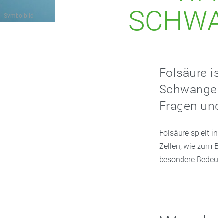
SCHWA
Symbolbild
Folsäure i
Schwangers
Fragen un
Folsäure spielt 
Zellen, wie zum B
besondere Bedeut