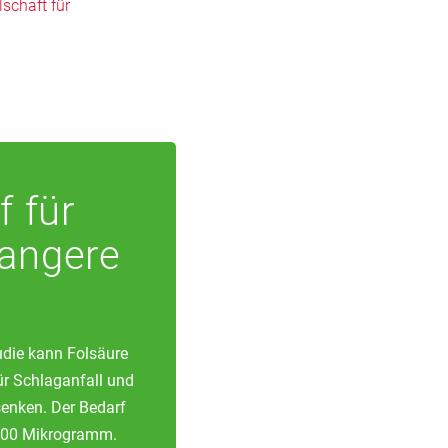
schaft für
elt wird.
 keine Frau
ie
f für
angere
udie kann Folsäure
ür Schlaganfall und
senken. Der Bedarf
 400 Mikrogramm.