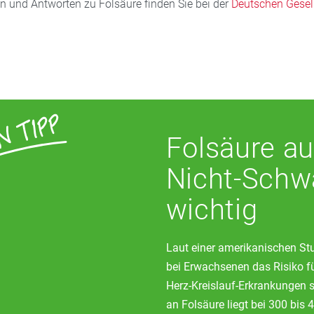
 und Antworten zu Folsäure finden Sie bei der
Deutschen Gesell
säure im Körper in die aktive Form, das Methylfolat, umgewand
rate mit 5-Methylfolat, das der Körper direkt verwerten kann. Da
ie diesen Defekt hat, sollte sie vorsorglich darauf achten, dass S
mmt. Entsprechende Präparate erhalten Sie in Ihrer Apotheke.
Folsäure au
Nicht-Schw
wichtig
Laut einer amerikanischen St
bei Erwachsenen das Risiko f
Herz-Kreislauf-Erkrankungen 
an Folsäure liegt bei 300 bis