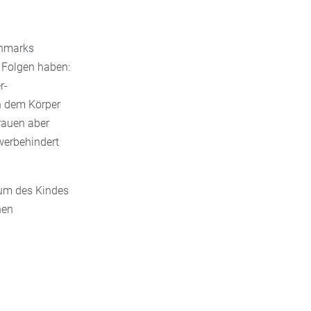
enmarks
 Folgen haben:
r-
n dem Körper
rauen aber
werbehindert
tum des Kindes
hen