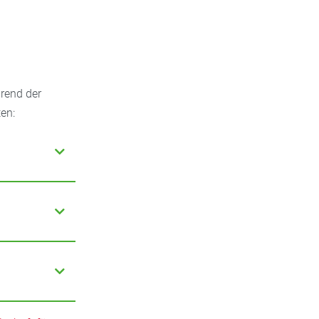
hrend der
en:
Folsäure
n wird in
fohlen.
Körper sie zu
s die