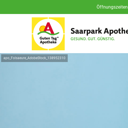
Öffnungszeiten 
apo_Folsaeure_AdobeStock_138952310