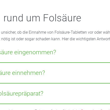
 rund um Folsäure
d unsicher, ob die Einnahme von Folsäure-Tabletten vor oder wä
nötig ist oder sogar schaden kann. Hier die wichtigsten Antwort
lsäure eingenommen?
igen doppelten Einnahme passiert normalerweise nichts. Da die 
t, sind Überdosierungen sehr selten. Manchen schwangeren Fraue
äure einnehmen?
en vom Frauenarzt sogar die 10-fache Menge zur Einnahme emp
olsäure-Tabletten auf nüchternen Magen ein. Dadurch kann der 
verwerten. Wichtig: ausreichend dazu trinken!
lsäurepräparat?
iden auch an einem speziellen Enzymdefekt, der verhindert, das