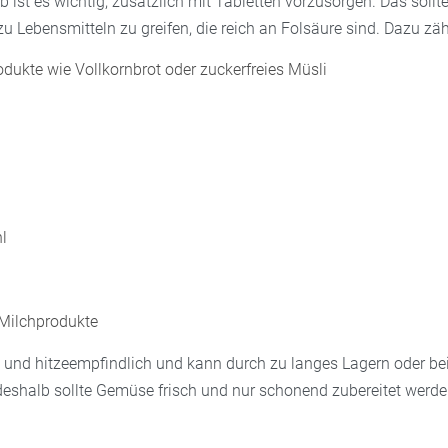
b ist es wichtig, zusätzlich mit Tabletten vorzusorgen. Das sollte
u Lebensmitteln zu greifen, die reich an Folsäure sind. Dazu zäh
odukte wie Vollkornbrot oder zuckerfreies Müsli
l
Milchprodukte
ht- und hitzeempfindlich und kann durch zu langes Lagern oder 
 deshalb sollte Gemüse frisch und nur schonend zubereitet werde