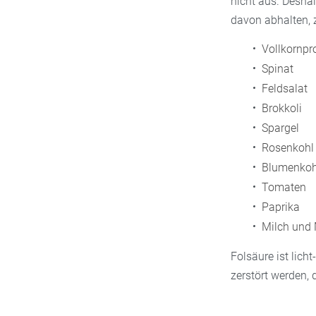
nicht aus. Deshal
davon abhalten, z
Vollkornpr
Spinat
Feldsalat
Brokkoli
Spargel
Rosenkohl
Blumenkoh
Tomaten
Paprika
Milch und 
Folsäure ist lic
zerstört werden,