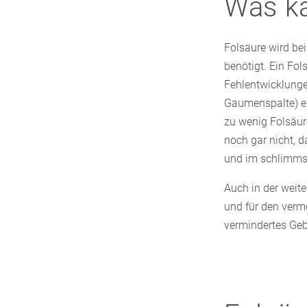
Was ka
Folsäure wird be
benötigt. Ein Fo
Fehlentwicklungen
Gaumenspalte) e
zu wenig Folsäur
noch gar nicht, d
und im schlimmst
Auch in der weit
und für den verm
vermindertes Geb