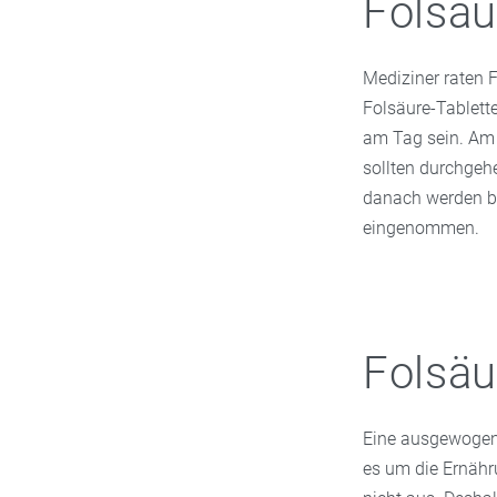
Folsäu
Mediziner raten 
Folsäure-Tablett
am Tag sein. Am 
sollten durchge
danach werden bi
eingenommen.
Folsäu
Eine ausgewogene
es um die Ernähr