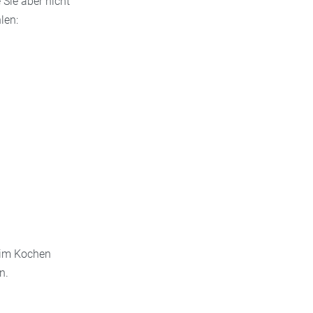
 Sie aber nicht
len:
beim Kochen
n.