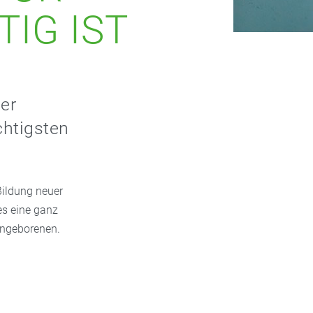
IG IST
der
chtigsten
Bildung neuer
es eine ganz
Ungeborenen.