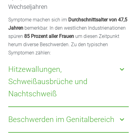
Wechseljahren
Symptome machen sich im
Durchschnittsalter von 47,5
Jahren
bemerkbar. In den westlichen Industrienationen
spüren
85 Prozent aller Frauen
um diesen Zeitpunkt
herum diverse Beschwerden. Zu den typischen
Symptomen zählen:
Hitzewallungen,
Schweißausbrüche und
Nachtschweiß
Bei 14 bis 51 Prozent der Frauen treten
Hitzewallungen in den letzten Jahren vor der
Beschwerden im Genitalbereich
Menopause auf, um die letzte Monatsblutung herum
bei etwa 50 Prozent und in der Postmenopause bei 30
Die Schleimhäute im Genitalbereich können dünner,