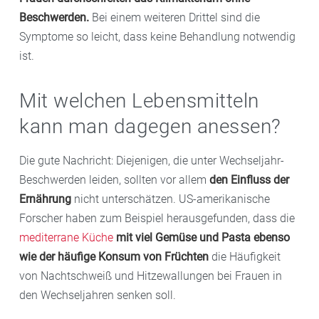
wird größer,
Herzkreislauf-Erkrankungen
können
Beschwerden.
Bei einem weiteren Drittel sind die
ebenfalls häufiger auftreten.
Symptome so leicht, dass keine Behandlung notwendig
ist.
Mit welchen Lebensmitteln
kann man dagegen anessen?
Die gute Nachricht: Diejenigen, die unter Wechseljahr-
Beschwerden leiden, sollten vor allem
den Einfluss
der
Ernährung
nicht unterschätzen. US-amerikanische
Forscher haben zum Beispiel herausgefunden, dass die
mediterrane Küche
mit viel Gemüse und Pasta ebenso
wie der häufige Konsum von Früchten
die Häufigkeit
von Nachtschweiß und Hitzewallungen bei Frauen in
den Wechseljahren senken soll.