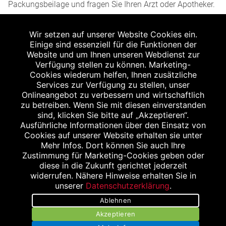
Packungsbeilage und fragen Sie Ihren Arzt oder Apotheker.
2
Angabe nach der deutschen Arzneimitteltaxe
Wir setzen auf unserer Website Cookies ein.
Apothekenerstattungspreis (AEP). Der AEP ist keine
Einige sind essenziell für die Funktionen der
unverbindliche Preisempfehlung der Hersteller. Der AEP ist
Website und um Ihnen unseren Webdienst zur
ein von den Apotheken in Ansatz gebrachter Preis für
Verfügung stellen zu können. Marketing-
Cookies wiederum helfen, Ihnen zusätzliche
rezeptfreie Arzneimittel. Er entspricht in der Höhe dem für
Services zur Verfügung zu stellen, unser
Apotheken verbindlichen Abgabepreis, zu dem eine
Onlineangebot zu verbessern und wirtschaftlich
Apotheke in bestimmten Fällen (z.B. bei Kindern unter 12
zu betreiben. Wenn Sie mit diesen einverstanden
sind, klicken Sie bitte auf „Akzeptieren“.
Jahren) das Produkt mit der gesetzlichen
Ausführliche Informationen über den Einsatz von
Krankenversicherung abrechnet. Der AEP ist der allgemeine
Cookies auf unserer Website erhalten sie unter
Erstattungspreis im Falle einer Kostenübernahme durch die
Mehr Infos. Dort können Sie auch Ihre
Zustimmung für Marketing-Cookies geben oder
gesetzlichen Krankenkassen, vor Abzug eines
diese in die Zukunft gerichtet jederzeit
Zwangsrabattes (zur Zeit 5%) nach §130 Abs. 1 SGB V.
widerrufen. Nähere Hinweise erhalten Sie in
3
unserer
Datenschutzerklärung
.
Unverbindliche Preisempfehlung des Herstellers (UVP).
Ablehnen
powered by apovena.de
Akzeptieren