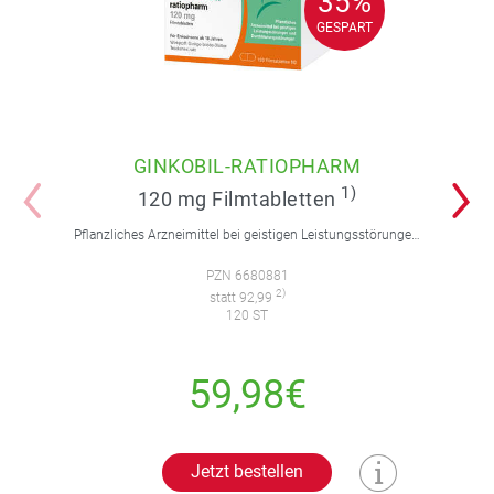
35%
35%
GESPART
GESPART
GINKOBIL-RATIOPHARM
1)
120 mg Filmtabletten
Pflanzliches Arzneimittel bei geistigen Leistungsstörungen und Durchblutungsstörungen.
PZN 6680881
2)
statt 92,99
120 ST
59,98€
Jetzt bestellen