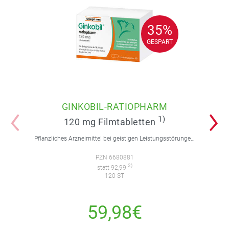
35%
35%
GESPART
GESPART
GINKOBIL-RATIOPHARM
1)
120 mg Filmtabletten
Pflanzliches Arzneimittel bei geistigen Leistungsstörungen und Durchblutungsstörungen.
PZN 6680881
2)
statt 92,99
120 ST
59,98€