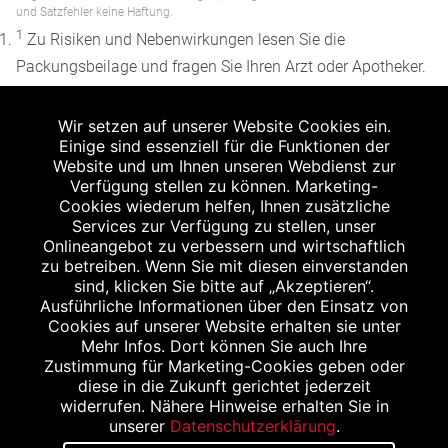
und Satzfehler keine Haftung.
1
Zu Risiken und Nebenwirkungen lesen Sie die
Packungsbeilage und fragen Sie Ihren Arzt oder Apotheker.
2
Angabe nach der deutschen Arzneimitteltaxe
Wir setzen auf unserer Website Cookies ein.
Apothekenerstattungspreis (AEP). Der AEP ist keine
Einige sind essenziell für die Funktionen der
unverbindliche Preisempfehlung der Hersteller. Der AEP ist
Website und um Ihnen unseren Webdienst zur
ein von den Apotheken in Ansatz gebrachter Preis für
Verfügung stellen zu können. Marketing-
Cookies wiederum helfen, Ihnen zusätzliche
rezeptfreie Arzneimittel. Er entspricht in der Höhe dem für
Services zur Verfügung zu stellen, unser
Apotheken verbindlichen Abgabepreis, zu dem eine
Onlineangebot zu verbessern und wirtschaftlich
Apotheke in bestimmten Fällen (z.B. bei Kindern unter 12
zu betreiben. Wenn Sie mit diesen einverstanden
sind, klicken Sie bitte auf „Akzeptieren“.
Jahren) das Produkt mit der gesetzlichen
Ausführliche Informationen über den Einsatz von
Krankenversicherung abrechnet. Der AEP ist der allgemeine
Cookies auf unserer Website erhalten sie unter
Erstattungspreis im Falle einer Kostenübernahme durch die
Mehr Infos. Dort können Sie auch Ihre
Zustimmung für Marketing-Cookies geben oder
gesetzlichen Krankenkassen, vor Abzug eines
diese in die Zukunft gerichtet jederzeit
Zwangsrabattes (zur Zeit 5%) nach §130 Abs. 1 SGB V.
widerrufen. Nähere Hinweise erhalten Sie in
3
unserer
Datenschutzerklärung
.
Unverbindliche Preisempfehlung des Herstellers (UVP).