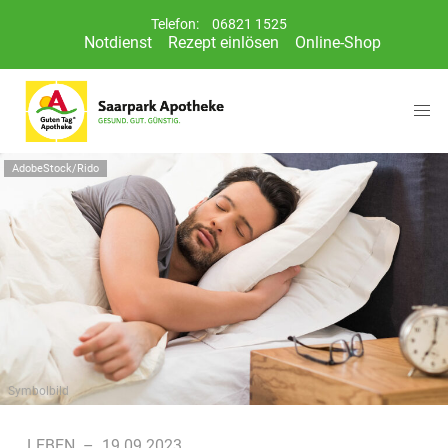
Telefon:
06821 1525
Notdienst
Rezept einlösen
Online-Shop
AdobeStock/Rido
Symbolbild
LEBEN
–
19.09.2023