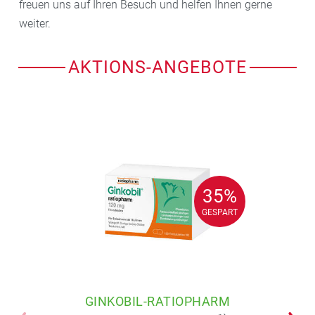
freuen uns auf Ihren Besuch und helfen Ihnen gerne
weiter.
AKTIONS-ANGEBOTE
35%
35%
GESPART
GESPART
GINKOBIL-RATIOPHARM