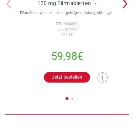
1)
120 mg Filmtabletten
Pflanzliches Arzneimittel bei geistigen Leistungsstörungen und Durchblutungsstörungen.
PZN 6680881
2)
statt 92,99
120 ST
59,98€
Jetzt bestellen