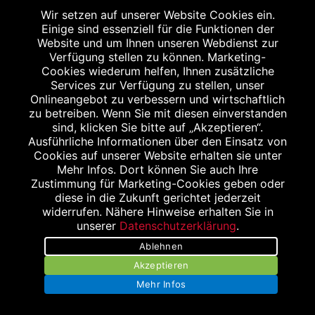
Wir setzen auf unserer Website Cookies ein.
Smartphone vorzeigen und 15 % Rabatt auf
Einige sind essenziell für die Funktionen der
einen Einkauf ab 10,- € bekommen. Gilt nicht
Website und um Ihnen unseren Webdienst zur
für das verschreibungspflichtige Sortiment.
Verfügung stellen zu können. Marketing-
Cookies wiederum helfen, Ihnen zusätzliche
Aktionsartikel, Doppelrabattierungen und
Services zur Verfügung zu stellen, unser
Rezeptzuzahlungen sind leider
Onlineangebot zu verbessern und wirtschaftlich
ausgenommen.
zu betreiben. Wenn Sie mit diesen einverstanden
sind, klicken Sie bitte auf „Akzeptieren“.
Ausführliche Informationen über den Einsatz von
Cookies auf unserer Website erhalten sie unter
Mehr Infos. Dort können Sie auch Ihre
Zustimmung für Marketing-Cookies geben oder
diese in die Zukunft gerichtet jederzeit
widerrufen. Nähere Hinweise erhalten Sie in
unserer
Datenschutzerklärung
.
Ablehnen
Stellenangebote
Akzeptieren
Impressum
Mehr Infos
Datenschutzerklärung