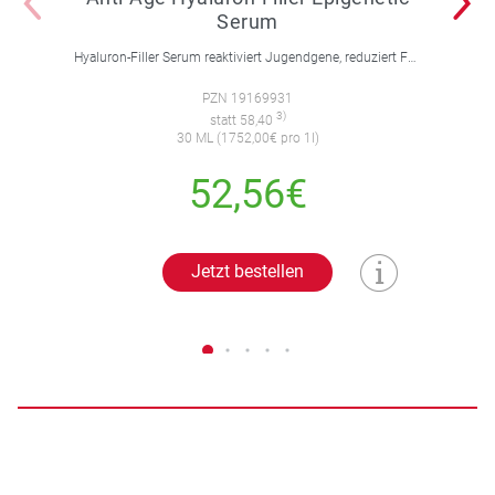
Serum
Hyaluron-Filler Serum reaktiviert Jugendgene, reduziert Falten und feine Linien, spendet intensive Feuchtigkeit und strafft die Gesichtskonturen.
PZN 19169931
3)
statt 58,40
30 ML (1752,00€ pro 1l)
52,56€
Jetzt bestellen