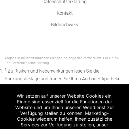
Datenschutzerklärung
Kontakt
Bildnachweis
Abgabe in haushaltsüblichen Mengen, solange der Vorrat reicht. Für Druck-
und Satzfehler keine Haftung.
1
Zu Risiken und Nebenwirkungen lesen Sie die
Packungsbeilage und fragen Sie Ihren Arzt oder Apotheker.
2
Angabe nach der deutschen Arzneimitteltaxe
Wir setzen auf unserer Website Cookies ein.
Apothekenerstattungspreis (AEP). Der AEP ist keine
Einige sind essenziell für die Funktionen der
unverbindliche Preisempfehlung der Hersteller. Der AEP ist
Website und um Ihnen unseren Webdienst zur
ein von den Apotheken in Ansatz gebrachter Preis für
Verfügung stellen zu können. Marketing-
Cookies wiederum helfen, Ihnen zusätzliche
rezeptfreie Arzneimittel. Er entspricht in der Höhe dem für
Services zur Verfügung zu stellen, unser
Apotheken verbindlichen Abgabepreis, zu dem eine