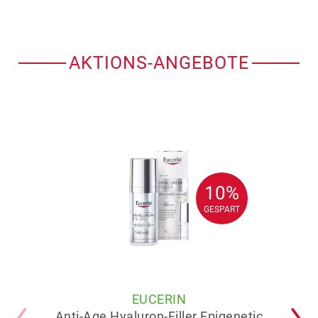
AKTIONS-ANGEBOTE
10%
10%
GESPART
GESPART
EUCERIN
Anti-Age Hyaluron-Filler Epigenetic