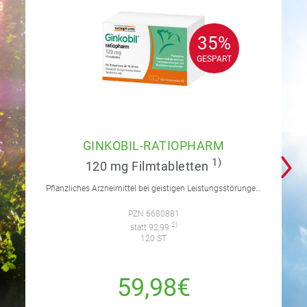
35%
35%
GESPART
GESPART
GINKOBIL-RATIOPHARM
1)
120 mg Filmtabletten
Pflanzliches Arzneimittel bei geistigen Leistungsstörungen und Durchblutungsstörungen.
PZN 6680881
2)
statt 92,99
120 ST
59,98€