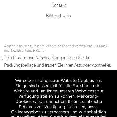
Kontakt
Bildnachweis
Abgabe in haushaltsüblichen Mengen, solange der Vorrat reicht. Für Druck-
und Satzfehler keine Haftung.
1
Zu Risiken und Nebenwirkungen lesen Sie die
Packungsbeilage und fragen Sie Ihren Arzt oder Apotheker.
2
Angabe nach der deutschen Arzneimitteltaxe
Wir setzen auf unserer Website Cookies ein.
Apothekenerstattungspreis (AEP). Der AEP ist keine
Einige sind essenziell für die Funktionen der
unverbindliche Preisempfehlung der Hersteller. Der AEP ist
Website und um Ihnen unseren Webdienst zur
ein von den Apotheken in Ansatz gebrachter Preis für
Verfügung stellen zu können. Marketing-
Cookies wiederum helfen, Ihnen zusätzliche
rezeptfreie Arzneimittel. Er entspricht in der Höhe dem für
Services zur Verfügung zu stellen, unser
Apotheken verbindlichen Abgabepreis, zu dem eine
Onlineangebot zu verbessern und wirtschaftlich
Apotheke in bestimmten Fällen (z.B. bei Kindern unter 12