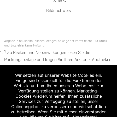
Kontakt
Bildnachweis
Abgabe in haushaltsüblichen Mengen, solange der Vorrat reicht. Für Druck-
und Satzfehler keine Haftung.
1
Zu Risiken und Nebenwirkungen lesen Sie die
Packungsbeilage und fragen Sie Ihren Arzt oder Apotheker.
2
Angabe nach der deutschen Arzneimitteltaxe
Wir setzen auf unserer Website Cookies ein.
Apothekenerstattungspreis (AEP). Der AEP ist keine
Einige sind essenziell für die Funktionen der
unverbindliche Preisempfehlung der Hersteller. Der AEP ist
Website und um Ihnen unseren Webdienst zur
ein von den Apotheken in Ansatz gebrachter Preis für
Verfügung stellen zu können. Marketing-
Cookies wiederum helfen, Ihnen zusätzliche
rezeptfreie Arzneimittel. Er entspricht in der Höhe dem für
Services zur Verfügung zu stellen, unser
Apotheken verbindlichen Abgabepreis, zu dem eine
Onlineangebot zu verbessern und wirtschaftlich
Apotheke in bestimmten Fällen (z.B. bei Kindern unter 12
zu betreiben. Wenn Sie mit diesen einverstanden