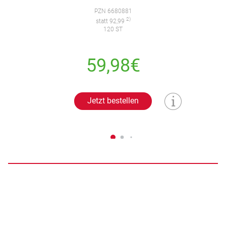
PZN 6680881
2)
statt 92,99
120 ST
59,98€
Jetzt bestellen