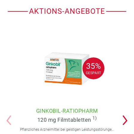
AKTIONS-ANGEBOTE
35%
35%
GESPART
GESPART
GINKOBIL-RATIOPHARM
1)
120 mg Filmtabletten
Pflanzliches Arzneimittel bei geistigen Leistungsstörungen und Durchblutungsstörungen.