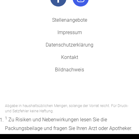
Stellenangebote
Impressum
Datenschutzerklärung
Kontakt
Bildnachweis
Abgabe in haushaltsüblichen Mengen, solange der Vorrat reicht. Für Druck-
und Satzfehler keine Haftung.
1
Zu Risiken und Nebenwirkungen lesen Sie die
Packungsbeilage und fragen Sie Ihren Arzt oder Apotheker.
2
Angabe nach der deutschen Arzneimitteltaxe