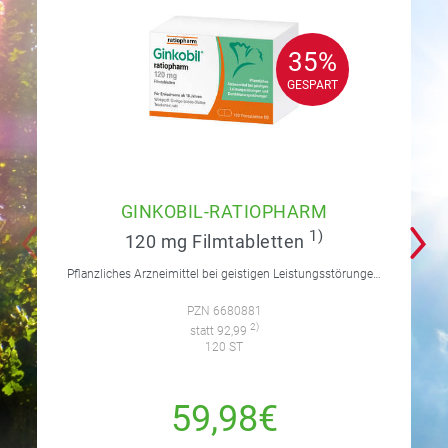
35%
35%
GESPART
GESPART
GINKOBIL-RATIOPHARM
1)
120 mg Filmtabletten
Pflanzliches Arzneimittel bei geistigen Leistungsstörungen und Durchblutungsstörungen.
PZN 6680881
2)
statt 92,99
120 ST
59,98€