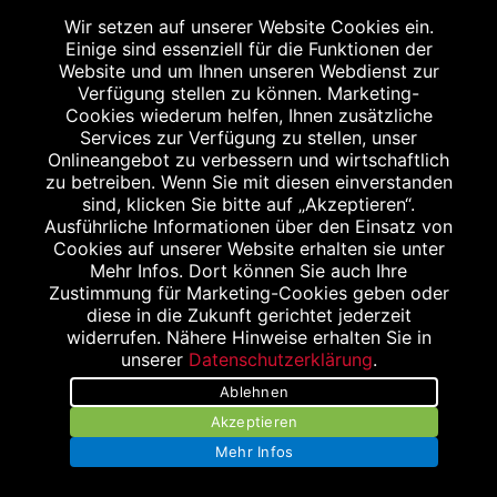
Wir setzen auf unserer Website Cookies ein.
Apothekenerstattungspreis (AEP). Der AEP ist keine
Einige sind essenziell für die Funktionen der
unverbindliche Preisempfehlung der Hersteller. Der AEP ist
Website und um Ihnen unseren Webdienst zur
ein von den Apotheken in Ansatz gebrachter Preis für
Verfügung stellen zu können. Marketing-
Cookies wiederum helfen, Ihnen zusätzliche
rezeptfreie Arzneimittel. Er entspricht in der Höhe dem für
Services zur Verfügung zu stellen, unser
Apotheken verbindlichen Abgabepreis, zu dem eine
Onlineangebot zu verbessern und wirtschaftlich
Apotheke in bestimmten Fällen (z.B. bei Kindern unter 12
zu betreiben. Wenn Sie mit diesen einverstanden
sind, klicken Sie bitte auf „Akzeptieren“.
Jahren) das Produkt mit der gesetzlichen
Ausführliche Informationen über den Einsatz von
Krankenversicherung abrechnet. Der AEP ist der allgemeine
Cookies auf unserer Website erhalten sie unter
Erstattungspreis im Falle einer Kostenübernahme durch die
Mehr Infos. Dort können Sie auch Ihre
Zustimmung für Marketing-Cookies geben oder
gesetzlichen Krankenkassen, vor Abzug eines
diese in die Zukunft gerichtet jederzeit
Zwangsrabattes (zur Zeit 5%) nach §130 Abs. 1 SGB V.
widerrufen. Nähere Hinweise erhalten Sie in
unserer
Datenschutzerklärung
.
3
Unverbindliche Preisempfehlung des Herstellers (UVP).
Ablehnen
powered by apovena.de
Akzeptieren
Mehr Infos