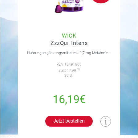
WICK
ZzzQuil Intens
Nahrungsergänzungsmittel mit 1,7 mg Melatonin, Vitamin B6, Kamille, Lavendel und Baldrian. Mit natürlichem Waldfruchtgeschmack.
PZN 18491866
3)
statt 17,99
30 ST
16,19€
Jetzt bestellen