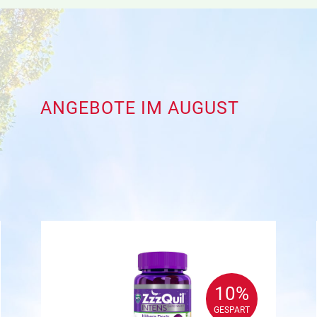
ANGEBOTE IM AUGUST
10%
10%
GESPART
GESPART