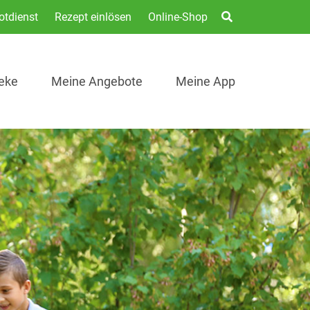
otdienst
Rezept einlösen
Online-Shop
eke
Meine Angebote
Meine App