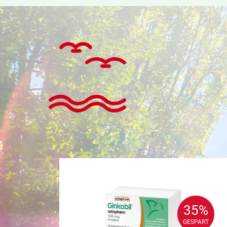
35%
35%
GESPART
GESPART