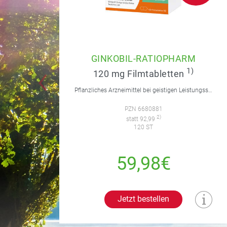
GINKOBIL-RATIOPHARM
1)
120 mg Filmtabletten
Pflanzliches Arzneimittel bei geistigen Leistungsstörungen und Durchblutungsstörungen.
PZN 6680881
2)
statt 92,99
120 ST
59,98€
Jetzt bestellen