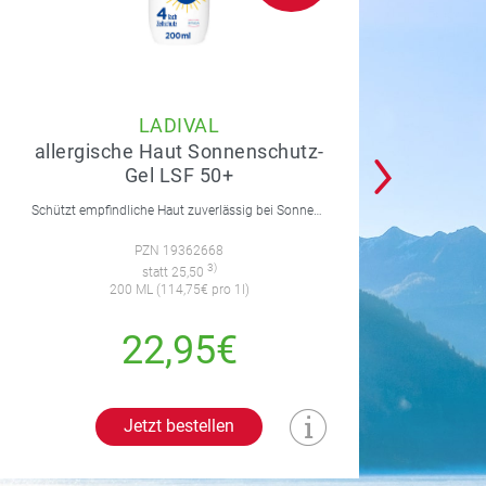
LADIVAL
allergische Haut Sonnenschutz-
Gel LSF 50+
Schützt empfindliche Haut zuverlässig bei Sonnenallergie und Mallorca-Akne. Mit 4-fach Zellschutz und einer leichten, nicht fettenden Gel-Formel.
PZN 19362668
3)
statt 25,50
200 ML (114,75€ pro 1l)
22,95€
Jetzt bestellen