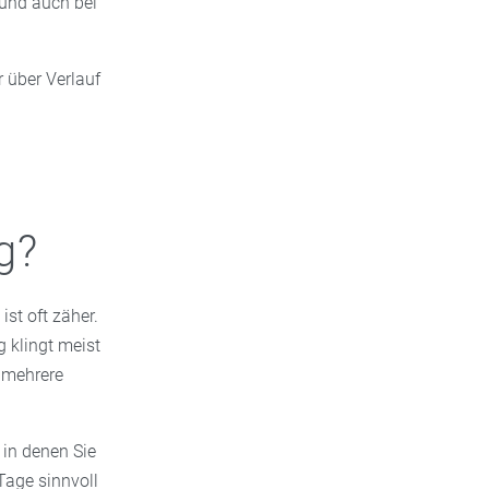
und auch bei
r über Verlauf
g?
ist oft zäher.
klingt meist
 mehrere
, in denen Sie
 Tage sinnvoll