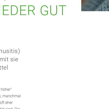
EDER GUT
usitis)
mit sie
tel
 höher“
en, manchmal
oft eher