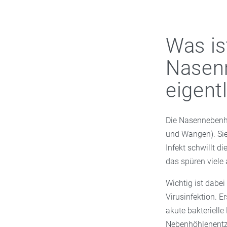
Was is
Nasen
eigentl
Die Nasennebenhö
und Wangen). Sie
Infekt schwillt d
das spüren viele
Wichtig ist dabei
Virusinfektion. E
akute bakterielle
Nebenhöhlenentzün