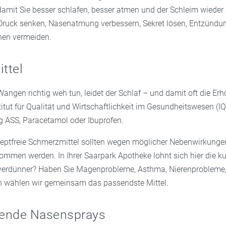
damit Sie besser schlafen, besser atmen und der Schleim wieder 
 Druck senken, Nasenatmung verbessern, Sekret lösen, Entzündu
nen vermeiden.
ttel
angen richtig weh tun, leidet der Schlaf – und damit oft die Er
itut für Qualität und Wirtschaftlichkeit im Gesundheitswesen (I
 ASS, Paracetamol oder Ibuprofen.
zeptfreie Schmerzmittel sollten wegen möglicher Nebenwirkunge
mmen werden. In Ihrer Saarpark Apotheke lohnt sich hier die ku
verdünner? Haben Sie Magenprobleme, Asthma, Nierenprobleme, 
 wählen wir gemeinsam das passendste Mittel.
ende Nasensprays