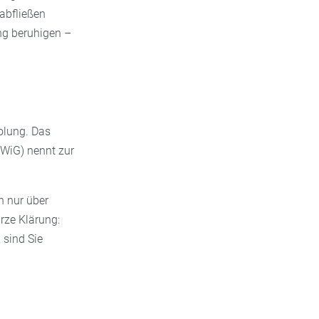
abfließen
ng beruhigen –
holung. Das
QWiG) nennt zur
n nur über
rze Klärung:
sind Sie