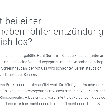
t bei einer
nebenhöhlenentzündung
ich los?
hlen sind luftgefüllte Hohlräume im Schädelknochen (unter and
 sind über kleine Verbindungsgänge mit der Nasenhöhle gekoppe
ie Schleimhaut an, der Abfluss wird schlechter, Sekret staut sich
 als Druck oder Schmerz.
 ein Punkt, der oft unterschätzt wird: Die häufigste Ursache ist ei
rst mit zeitlicher Verzögerung entwickelt sich in etwa 0,5–2 % der
 Rhinosinusitis. – Das erklärt, warum Antibiotika bei der „klassis
dung meistens nicht der erste (und oft nicht der richtige) Schri