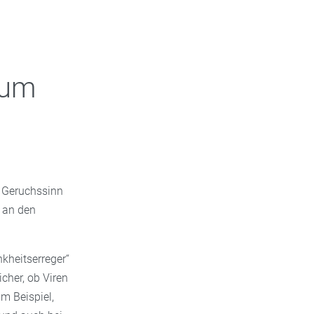
rum
r Geruchssinn
 an den
nkheitserreger“
cher, ob Viren
m Beispiel,