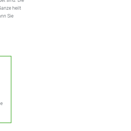
t sind. Die
Ganze heilt
ann Sie
ie