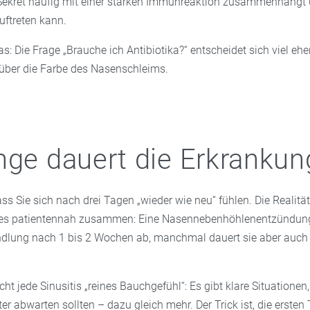
Sekret häufig mit einer starken Immunreaktion zusammenhängt 
auftreten kann.
as: Die Frage „Brauche ich Antibiotika?“ entscheidet sich viel ehe
über die Farbe des Nasenschleims.
nge dauert die Erkrankun
ss Sie sich nach drei Tagen „wieder wie neu“ fühlen. Die Realität 
 es patientennah zusammen: Eine Nasennebenhöhlenentzündung 
dlung nach 1 bis 2 Wochen ab, manchmal dauert sie aber auch
icht jede Sinusitis „reines Bauchgefühl“: Es gibt klare Situationen
ter abwarten sollten – dazu gleich mehr. Der Trick ist, die ersten