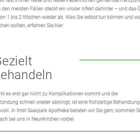
weil fast immer Nase und Nasennebenhöhlen gemeinsam entzünde
n den meisten Fällen steckt ein viraler Infekt dahinter – und das 
von 1 bis 2 Wochen wieder ab. Was Sie selbst tun können und w
chen sollten, erfahren Sie hier.
ezielt
behandeln
it es erst gar nicht zu Komplikationen kommt und die
zündung schnell wieder abklingt, ist eine frühzeitige Behandlung
nvoll. In Ihrer Saarpark Apotheke beraten wir Sie gern, kommen S
fach bei uns in Neunkirchen vorbei.