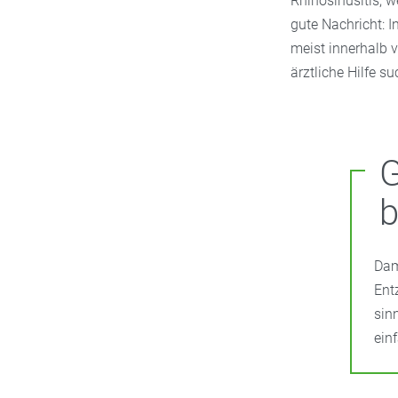
Rhinosinusitis, 
gute Nachricht: I
meist innerhalb 
ärztliche Hilfe su
G
Dam
Ent
sin
ein