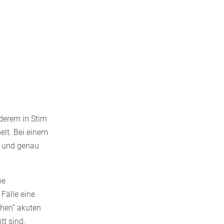
erem in Stirn
lt. Bei einem
 – und genau
ne
 Fälle eine
chen“ akuten
tt sind.