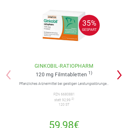
35%
35%
GESPART
GESPART
GINKOBIL-RATIOPHARM
1)
120 mg Filmtabletten
Pflanzliches Arzneimittel bei geistigen Leistungsstörungen und Durchblutungsstörungen.
PZN 6680881
2)
statt 92,99
120 ST
59,98€