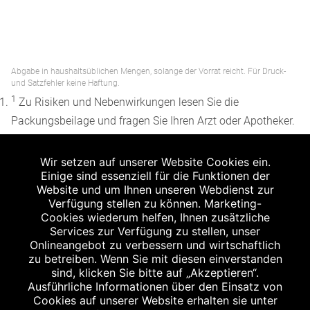
Abgabe in haushaltsüblichen Mengen, solange der Vorrat reicht. Für Druck-
und Satzfehler keine Haftung.
1
Zu Risiken und Nebenwirkungen lesen Sie die
Packungsbeilage und fragen Sie Ihren Arzt oder Apotheker.
2
Angabe nach der deutschen Arzneimitteltaxe
Wir setzen auf unserer Website Cookies ein.
Apothekenerstattungspreis (AEP). Der AEP ist keine
Einige sind essenziell für die Funktionen der
unverbindliche Preisempfehlung der Hersteller. Der AEP ist
Website und um Ihnen unseren Webdienst zur
ein von den Apotheken in Ansatz gebrachter Preis für
Verfügung stellen zu können. Marketing-
Cookies wiederum helfen, Ihnen zusätzliche
rezeptfreie Arzneimittel. Er entspricht in der Höhe dem für
Services zur Verfügung zu stellen, unser
Apotheken verbindlichen Abgabepreis, zu dem eine
Onlineangebot zu verbessern und wirtschaftlich
Apotheke in bestimmten Fällen (z.B. bei Kindern unter 12
zu betreiben. Wenn Sie mit diesen einverstanden
sind, klicken Sie bitte auf „Akzeptieren“.
Jahren) das Produkt mit der gesetzlichen
Ausführliche Informationen über den Einsatz von
Krankenversicherung abrechnet. Der AEP ist der allgemeine
Cookies auf unserer Website erhalten sie unter